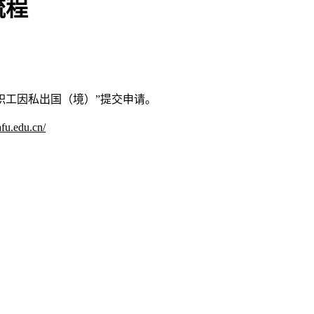
流程
职工因私出国（境）”提交申请。
fu.edu.cn/